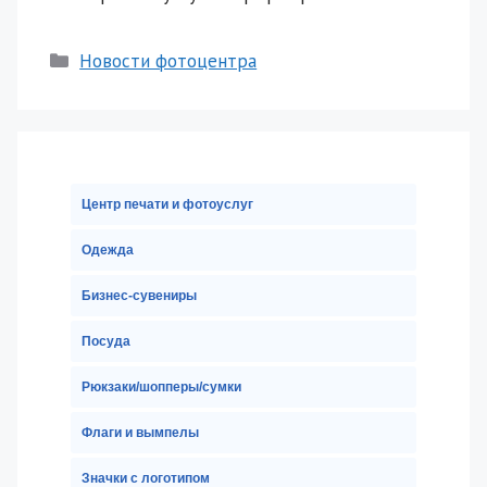
Рубрики
Новости фотоцентра
Центр печати и фотоуслуг
Одежда
Бизнес-сувениры
Посуда
Рюкзаки/шопперы/сумки
Флаги и вымпелы
Значки с логотипом