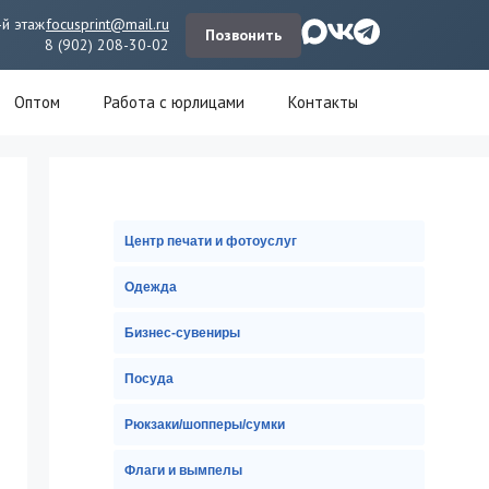
-й этаж
focusprint@mail.ru
Позвонить
8 (902) 208-30-02
Оптом
Работа с юрлицами
Контакты
Центр печати и фотоуслуг
Одежда
Бизнес-сувениры
Посуда
Рюкзаки/шопперы/сумки
Флаги и вымпелы