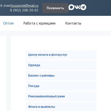
-й этаж
focusprint@mail.ru
Позвонить
8 (902) 208-30-02
Оптом
Работа с юрлицами
Контакты
Центр печати и фотоуслуг
Одежда
Бизнес-сувениры
Посуда
Рюкзаки/шопперы/сумки
Флаги и вымпелы