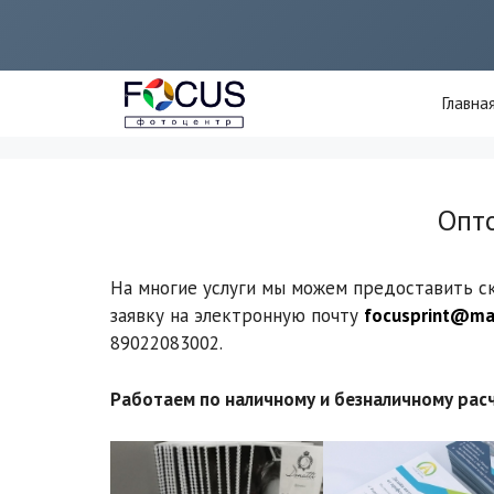
Перейти
к
содержимому
Главна
Опт
На многие услуги мы можем предоставить ск
заявку на электронную почту
focusprint@mai
89022083002.
Работаем по наличному и безналичному расч