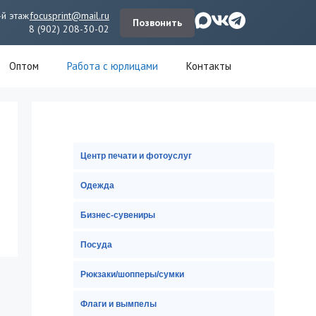
-й этаж
focusprint@mail.ru
Позвонить
8 (902) 208-30-02
Оптом
Работа с юрлицами
Контакты
Центр печати и фотоуслуг
Одежда
Бизнес-сувениры
Посуда
Рюкзаки/шопперы/сумки
Флаги и вымпелы