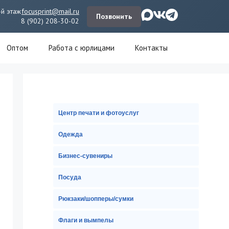
-й этаж
focusprint@mail.ru
Позвонить
8 (902) 208-30-02
Оптом
Работа с юрлицами
Контакты
Центр печати и фотоуслуг
Одежда
Бизнес-сувениры
Посуда
Рюкзаки/шопперы/сумки
Флаги и вымпелы